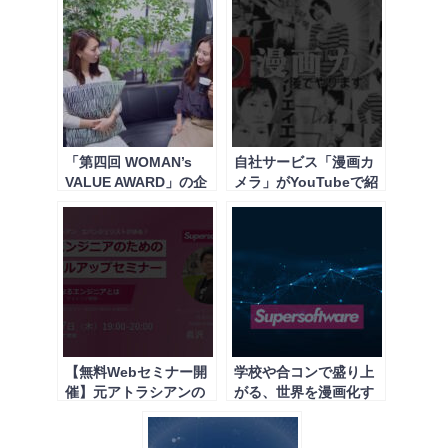
「第四回 WOMAN’s
自社サービス「漫画カ
VALUE AWARD」の企
メラ」がYouTubeで紹
業部門で審査員賞を受
介されました
賞！
【無料Webセミナー開
学校や合コンで盛り上
催】元アトラシアンの
がる、世界を漫画化す
エバンジェリストが語
る面白カメラアプリ
るアジャイルエンジニ
「漫画カメラ」