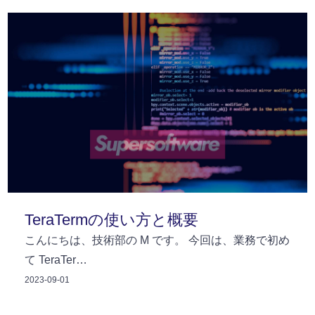
TeraTermの使い方と概要
こんにちは、技術部の M です。 今回は、業務で初め
て TeraTer…
2023-09-01