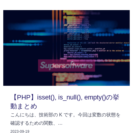
【PHP】isset(), is_null(), empty()の挙
動まとめ
こんにちは、技術部の K です。今回は変数の状態を
確認するための関数、…
2023-09-19