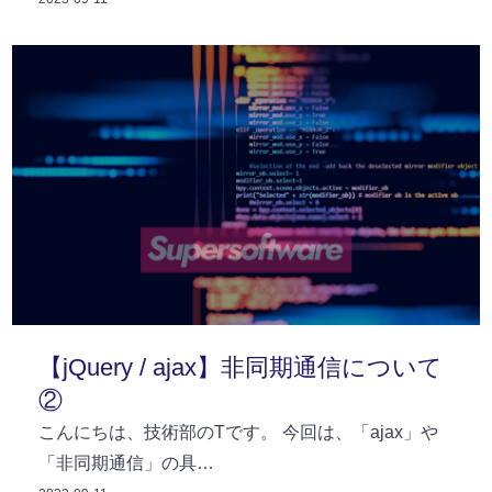
【jQuery / ajax】非同期通信について
②
こんにちは、技術部のTです。 今回は、「ajax」や
「非同期通信」の具…