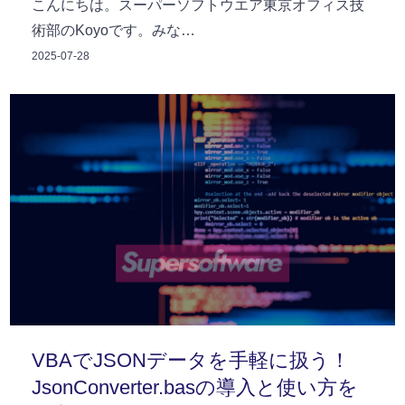
こんにちは。スーパーソフトウエア東京オフィス技
術部のKoyoです。みな…
2025-07-28
VBAでJSONデータを手軽に扱う！
JsonConverter.basの導入と使い方を