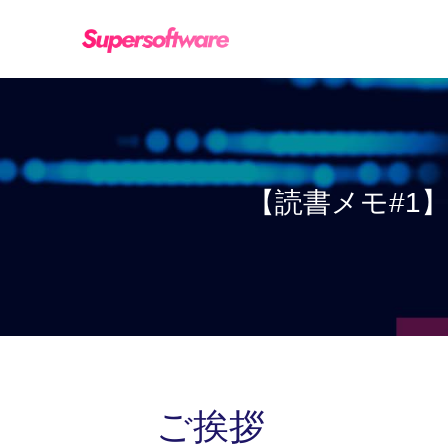
【読書メモ#1
ご挨拶