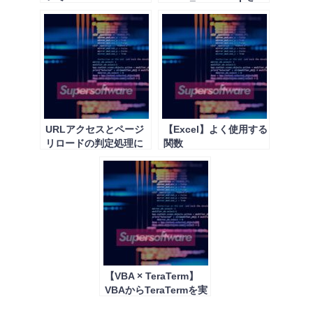
「YYYY-MM-DD」の形
式に変換する方法
URLアクセスとページ
【Excel】よく使用する
リロードの判定処理に
関数
ついて
【VBA × TeraTerm】
VBAからTeraTermを実
行する