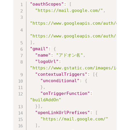
"oauthScopes"
:
[
"https://mail.google.com/"
,
"https://www.googleapis.com/auth/gmail
"https://www.googleapis.com/auth/scrip
]
,
"gmail"
:
{
"name"
:
"アドオン名"
,
"logoUrl"
:
"https://www.gstatic.com/images/icons/
"contextualTriggers"
:
[
{
"unconditional"
:
{
}
,
"onTriggerFunction"
:
"buildAddOn"
}
]
,
"openLinkUrlPrefixes"
:
[
"https://mail.google.com/"
]
,