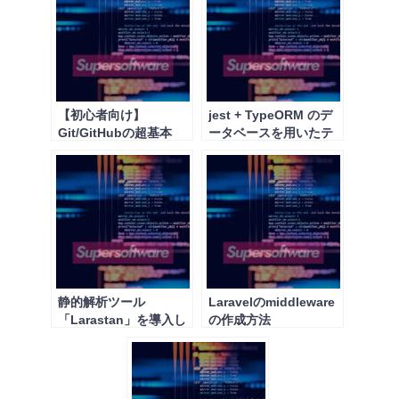
【初心者向け】
jest + TypeORM のデ
Git/GitHubの超基本
ータベースを用いたテ
ストで注意するべきこ
と
静的解析ツール
Laravelのmiddleware
「Larastan」を導入し
の作成方法
てみた