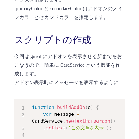
`primaryColor`と`secondaryColor`はアドオンのメイ
ンカラーとセカンドカラーを指定します。
スクリプトの作成
今回は gmail にアドオンを表示させる所までをお
こなうので、簡単に CardService という機能を作
成します。
アドオン表示時にメッセージを表示するように
function
buildAddOn
(
e
)
{
var
 message 
=
CardService
.
newTextParagraph
(
)
.
setText
(
'この文章を表示'
)
;