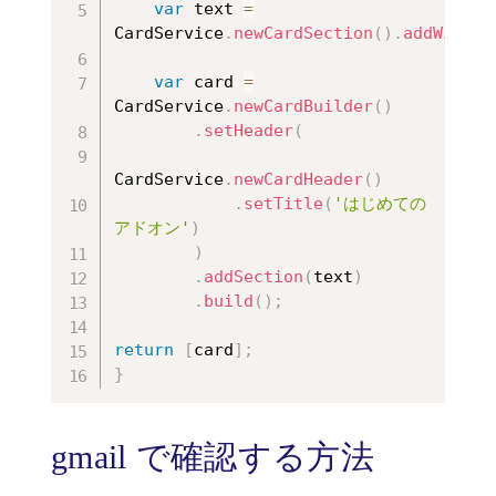
var
 text 
=
CardService
.
newCardSection
(
)
.
addWidget
var
 card 
=
CardService
.
newCardBuilder
(
)
.
setHeader
(
CardService
.
newCardHeader
(
)
.
setTitle
(
'はじめての
アドオン'
)
)
.
addSection
(
text
)
.
build
(
)
;
return
[
card
]
;
}
gmail で確認する方法